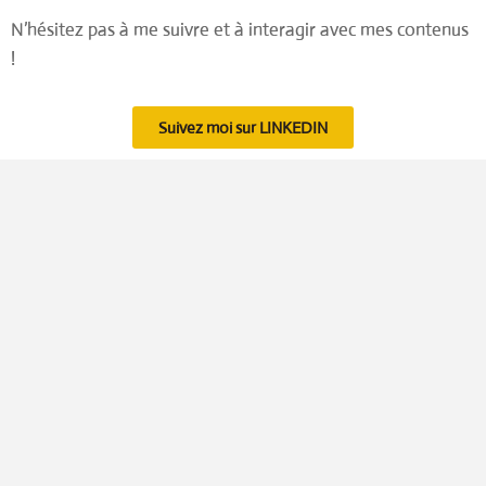
N’hésitez pas à me suivre et à interagir avec mes contenus
!
Suivez moi sur LINKEDIN
🤔💖💪 QUAND LA TÊTE, LE CŒUR ET LE CORPS
S’ACCORDENT, TOUT DEVIENT POSSIBLE
Lire plus